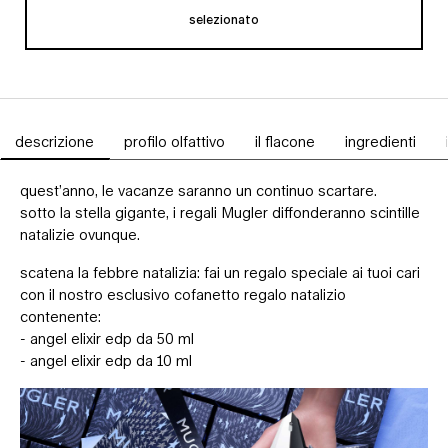
selezionato
Cofanetto regalo
, 1 di 1
descrizione
profilo olfattivo
il flacone
ingredienti
Schede PDP
quest’anno, le vacanze saranno un continuo scartare.
sotto la stella gigante, i regali Mugler diffonderanno scintille
natalizie ovunque.
scatena la febbre natalizia: fai un regalo speciale ai tuoi cari
con il nostro esclusivo cofanetto regalo natalizio
contenente:
- angel elixir edp da 50 ml
- angel elixir edp da 10 ml