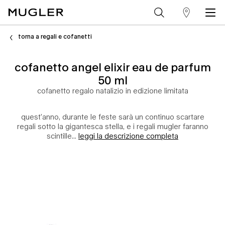
trova
Contenuto principale
un
torna a regali e cofanetti
punto
cofanetto angel elixir eau de parfum
vendita
50 ml
cofanetto regalo natalizio in edizione limitata
quest’anno, durante le feste sarà un continuo scartare
regali sotto la gigantesca stella, e i regali mugler faranno
scintille...
leggi la descrizione completa