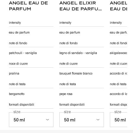
angel eau de
angel elixir
angel 
parfum
eau de parfum
eau de
florale
fruitée
intensity
intensity
intensity
eau de parfum
eau de parfum
eau de parfum
note di fondo
note di fondo
note di fondo
patchouli - vaniglia
legno di sandalo - vaniglia
akigalawood
noce di cuore
note di cuore
note di cuore
pralina
bouquet floreale bianco
accordo di rosa
note di testa
note di testa
note di testa
bergamotto
pepe rosa
accordo di lamp
formati disponibili
formati disponibili
formati disponibi
seleziona un
size
per angel eau de parfum
seleziona un
size
per angel elixir eau de parfum florale
seleziona 
size
per ang