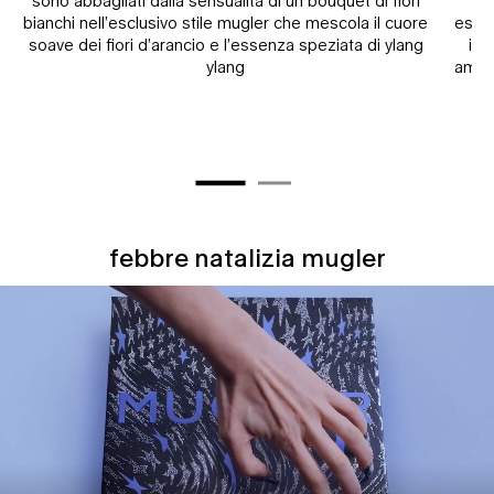
sono abbagliati dalla sensualità di un bouquet di fiori
bianchi nell’esclusivo stile mugler che mescola il cuore
espri
soave dei fiori d’arancio e l’essenza speziata di ylang
il 
ylang
ambra
febbre natalizia mugler