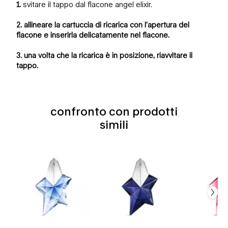
1.
svitare il tappo dal flacone angel elixir.
2. allineare la cartuccia di ricarica con l’apertura del
flacone e inserirla delicatamente nel flacone.
3. una volta che la ricarica è in posizione, riavvitare il
tappo.
confronto con prodotti
confronto con prodotti simili
simili
confronto con prodotti simili
angel eau de parfum
angel elixir eau de parfum florale
angel nova eau de parfum fruttata
angel eau de toilette