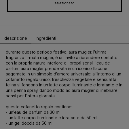
selezionato
Cofanetto regalo
, 1 di 1
descrizione
ingredienti
Schede PDP
durante questo periodo festivo, aura mugler, l’ultima
fragranza firmata mugler, è un invito a riprendere contatto
con la propria natura interiore e i propri sensi. l’eau de
parfum aura mugler prende vita in un iconico flacone
sagomato in un simbolo d’amore universale: all’interno di un
cofanetto regalo unico, freschezza vegetale e sensualità
felina si fondono in un latte corpo illuminante e idratante e in
una penna spray, dando modo ad aura mugler di inebriare i
sensi per l’intera giornata…
questo cofanetto regalo contiene:
- un’eau de parfum da 30 ml
- un latte corpo illuminante e idratante da 50 ml
- un gel doccia da 50 ml