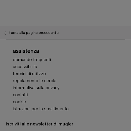
PDP Slot 1 Section - Potrebbe piacerti anche
torna alla pagina precedente
Navigazione piè di pagina
assistenza
domande frequenti
accessibilità
termini di utilizzo
regolamento le cercle
informativa sulla privacy
contatti
cookie
istruzioni per lo smaltimento
iscriviti alle newsletter di mugler