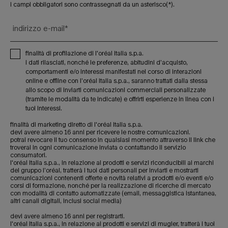
i campi obbligatori sono contrassegnati da un asterisco(*).
indirizzo e-mail
*
finalità di profilazione di l'oréal italia s.p.a.
i dati rilasciati, nonché le preferenze, abitudini d’acquisto,
comportamenti e/o interessi manifestati nel corso di interazioni
online e offline con l’oréal italia s.p.a., saranno trattati dalla stessa
allo scopo di inviarti comunicazioni commerciali personalizzate
(tramite le modalità da te indicate) e offrirti esperienze in linea con i
tuoi interessi.
finalità di marketing diretto di l'oréal italia s.p.a.
devi avere almeno 16 anni per ricevere le nostre comunicazioni.
potrai revocare il tuo consenso in qualsiasi momento attraverso il link che
troverai in ogni comunicazione inviata o contattando il servizio
consumatori.
l'oréal italia s.p.a., in relazione ai prodotti e servizi riconducibili ai marchi
del gruppo l’oréal, tratterà i tuoi dati personali per inviarti e mostrarti
comunicazioni contenenti offerte e novità relativi a prodotti e/o eventi e/o
corsi di formazione, nonché per la realizzazione di ricerche di mercato
con modalità di contatto automatizzate (email, messaggistica istantanea,
altri canali digitali, inclusi social media)
devi avere almeno 16 anni per registrarti.
l'oréal italia s.p.a., in relazione ai prodotti e servizi di mugler, tratterà i tuoi