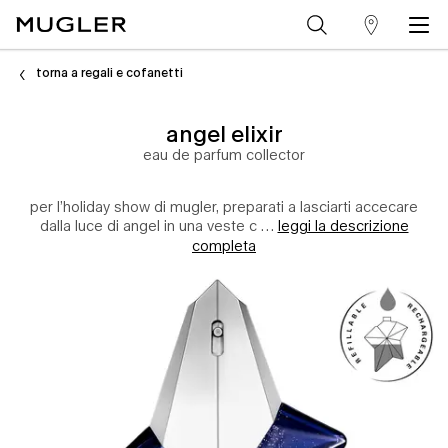
trova
Contenuto principale
un
torna a regali e cofanetti
punto
angel elixir
vendita
eau de parfum collector
per l’holiday show di mugler, preparati a lasciarti accecare
dalla luce di angel in una veste c …
leggi la descrizione
completa