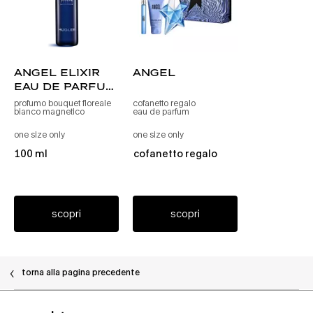
angel elixir
angel
eau de parfum
florale
profumo bouquet floreale
cofanetto regalo
bianco magnetico
eau de parfum
refill
one size only
per angel elixir ricarica eau de parfum florale
one size only
per angel
100 ml
cofanetto regalo
scopri
scopri
torna alla pagina precedente
Navigazione piè di pagina