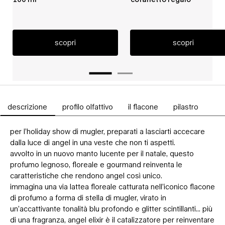
scopri
scopri
descrizione
profilo olfattivo
il flacone
pilastro
Schede PDP
per l’holiday show di mugler, preparati a lasciarti accecare
dalla luce di angel in una veste che non ti aspetti.
avvolto in un nuovo manto lucente per il natale, questo
profumo legnoso, floreale e gourmand reinventa le
caratteristiche che rendono angel così unico.
immagina una via lattea floreale catturata nell’iconico flacone
di profumo a forma di stella di mugler, virato in
un’accattivante tonalità blu profondo e glitter scintillanti... più
di una fragranza, angel elixir è il catalizzatore per reinventare