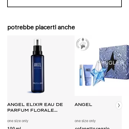
Cofanetto regalo
, 1 di 1
potrebbe piacerti anche
angel elixir eau de
angel
parfum florale
refill
one size only
per angel elixir ricarica eau de parfum florale
one size only
per angel
100 ml
cofanetto regalo