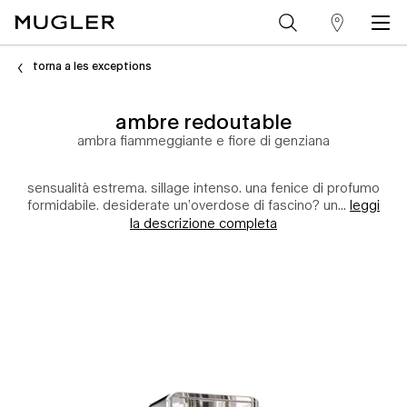
trova
Contenuto principale
un
torna a les exceptions
punto
ambre redoutable
vendita
ambra fiammeggiante e fiore di genziana
sensualità estrema. sillage intenso. una fenice di profumo
formidabile. desiderate un’overdose di fascino? un...
leggi
la descrizione completa