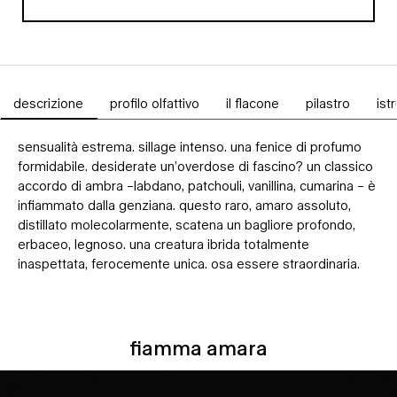
80 ml
, 1 di 1
selezionata
descrizione
profilo olfattivo
il flacone
pilastro
ist
Schede PDP
sensualità estrema. sillage intenso. una fenice di profumo
formidabile. desiderate un’overdose di fascino? un classico
accordo di ambra –labdano, patchouli, vanillina, cumarina – è
infiammato dalla genziana. questo raro, amaro assoluto,
distillato molecolarmente, scatena un bagliore profondo,
erbaceo, legnoso. una creatura ibrida totalmente
inaspettata, ferocemente unica. osa essere straordinaria.
fiamma amara