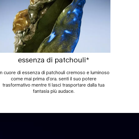
essenza di patchouli*
n cuore di essenza di patchouli cremoso e luminoso
come mai prima d’ora. senti il suo potere
trasformativo mentre ti lasci trasportare dalla tua
fantasia più audace.