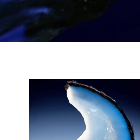
Ingredienti fantasmatici