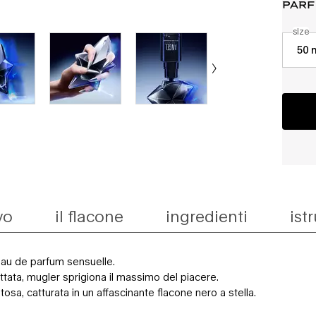
par
selez
size
p
Select a
50 
vo
il flacone
ingredienti
ist
eau de parfum sensuelle.
ata, mugler sprigiona il massimo del piacere.
osa, catturata in un affascinante flacone nero a stella.