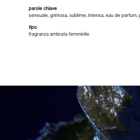
parole chiave
sensuale, grintosa, sublime, intensa, eau de parfum,
tipo
fragranza ambrata femminile
Dipendenza ultrasensuale