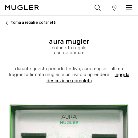
trova
Contenuto principale
un
torna a regali e cofanetti
punto
aura mugler
vendita
cofanetto regalo
eau de parfum
durante questo periodo festivo, aura mugler, l’ultima
fragranza firmata mugler, è un invito a riprendere ...
leggi la
descrizione completa