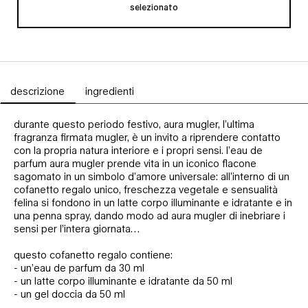
selezionato
Cofanetto regalo
, 1 di 1
descrizione
ingredienti
Schede PDP
durante questo periodo festivo, aura mugler, l’ultima
fragranza firmata mugler, è un invito a riprendere contatto
con la propria natura interiore e i propri sensi. l’eau de
parfum aura mugler prende vita in un iconico flacone
sagomato in un simbolo d’amore universale: all’interno di un
cofanetto regalo unico, freschezza vegetale e sensualità
felina si fondono in un latte corpo illuminante e idratante e in
una penna spray, dando modo ad aura mugler di inebriare i
sensi per l’intera giornata…
questo cofanetto regalo contiene:
- un’eau de parfum da 30 ml
- un latte corpo illuminante e idratante da 50 ml
- un gel doccia da 50 ml