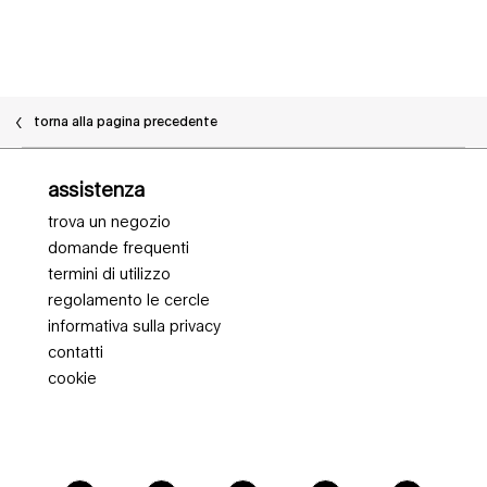
PDP Slot 1 Section - Potrebbe piacerti anche
torna alla pagina precedente
Navigazione piè di pagina
assistenza
trova un negozio
domande frequenti
termini di utilizzo
regolamento le cercle
informativa sulla privacy
contatti
cookie