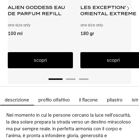
alien goddess eau
les exceptions -
de parfum refill
oriental extreme
one size only
per alien goddess ricarica eau de parfum
one size only
per les exceptions - 
100 ml
180 gr
scopri
scopri
descrizione
profilo olfattivo
il flacone
pilastro
ist
Schede PDP
Nel momento in cui le persone cercano la luce nell’oscurità,
la dea solare prepara la strada verso un destino miracoloso
ma pur sempre reale. in perfetta armonia con il corpo e
l’anima, è pronta a infondere gloria, generosità e