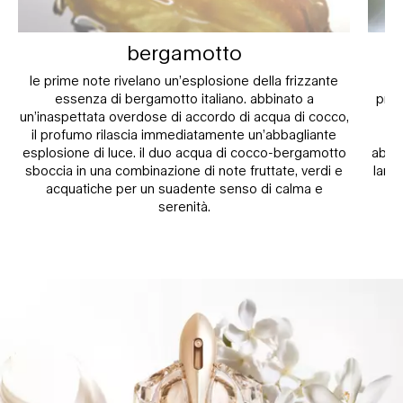
bergamotto
le prime note rivelano un’esplosione della frizzante
essenza di bergamotto italiano. abbinato a
prof
un’inaspettata overdose di accordo di acqua di cocco,
il profumo rilascia immediatamente un’abbagliante
g
esplosione di luce. il duo acqua di cocco-bergamotto
abbag
sboccia in una combinazione di note fruttate, verdi e
lang
acquatiche per un suadente senso di calma e
serenità.
Sezione PDP eventuali dubbi