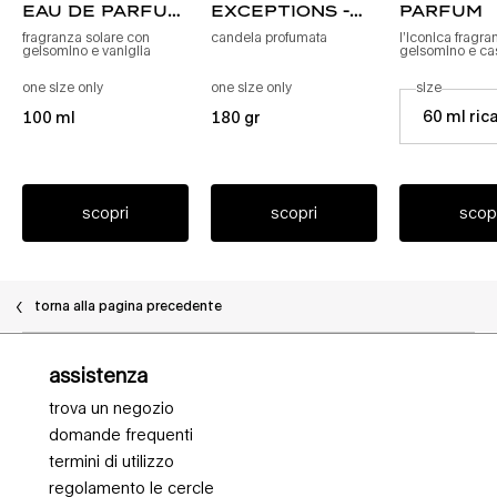
eau de parfum
exceptions -
parfum
refill
oriental
fragranza solare con
candela profumata
l’iconica fragra
gelsomino e vaniglia
gelsomino e c
extreme
one size only
per alien goddess ricarica eau de parfum
one size only
per les exceptions - oriental extr
seleziona un
size
per alie
Select a size fo
60 ml ric
100 ml
180 gr
scopri
scopri
scop
torna alla pagina precedente
Navigazione piè di pagina
assistenza
trova un negozio
domande frequenti
termini di utilizzo
regolamento le cercle