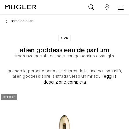
trova
Contenuto principale
un
torna ad alien
punto
vendita
alien
alien goddess eau de parfum
fragranza baciata dal sole con gelsomino e vaniglia
quando le persone sono alla ricerca della luce nell’oscurità,
alien goddess apre la strada verso un mirac ...
leggi la
descrizione completa
bestseller