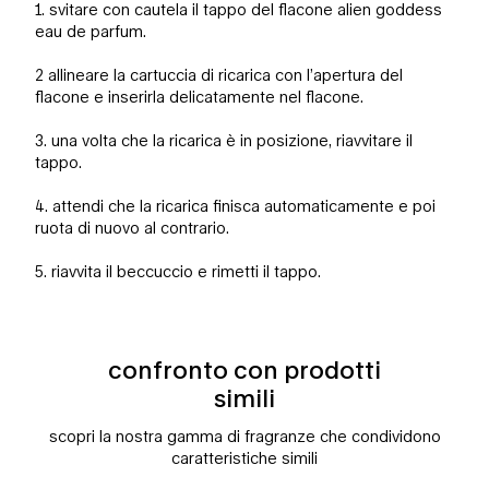
1. svitare con cautela il tappo del flacone alien goddess
eau de parfum.
2 allineare la cartuccia di ricarica con l’apertura del
flacone e inserirla delicatamente nel flacone.
3. una volta che la ricarica è in posizione, riavvitare il
tappo.
4. attendi che la ricarica finisca automaticamente e poi
ruota di nuovo al contrario.
5. riavvita il beccuccio e rimetti il tappo.
confronto con prodotti
confronto con prodotti simili
simili
scopri la nostra gamma di fragranze che condividono
caratteristiche simili
confronto con prodotti simili
alien eau de parfum
alien hypersense eau de parfum
alien goddess supra floreale eau de parfum
alien goddess eau de parfum
alien goddess intense eau de parfum