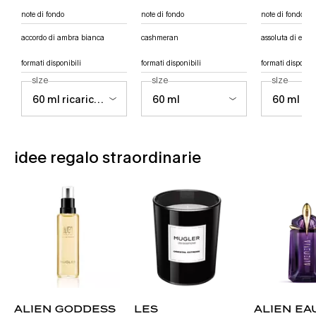
note di fondo
note di fondo
note di fondo
accordo di ambra bianca
cashmeran
assoluta di elicri
formati disponibili
formati disponibili
formati disponibi
seleziona un
size
per alien eau de parfum
seleziona un
size
per alien hypersense eau de parfum
seleziona 
size
per ali
PDP Slot 1 Section - Potrebbe piacerti anche
idee regalo straordinarie
alien goddess
les
alien ea