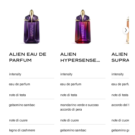
alien eau de
alien
alien g
parfum
hypersense
supra 
eau de parfum
eau de
intensity
intensity
intensity
eau de parfum
eau de parfum
eau de parfum
note di testa
note di testa
note di testa
gelsomino sambac
mandarino verde e succoso
accordo del fiore
accordo di pera
note di cuore
note di cuore
note di cuore
legno di cashmere
gelsomino sambac
gelsomino grand