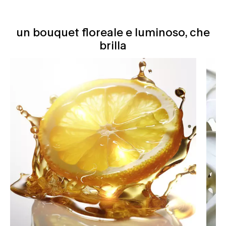
un bouquet floreale e luminoso, che
un bouquet floreale e luminoso, che brilla
brilla