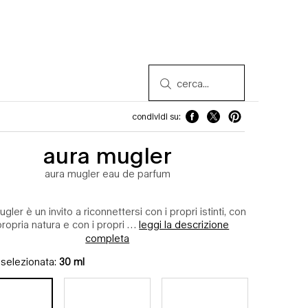
cerca...
condividi su:
condividi su: facebook
condividi su: twitter
condividi su: pinteres
aura mugler
aura mugler eau de parfum
gler è un invito a riconnettersi con i propri istinti, con
propria natura e con i propri …
leggi la descrizione
completa
 selezionata:
30 ml
30 ml
, 1 di 3
selezionata
50 ml
, 2 di 3
selezionata
90 ml
, 3 di 3
selezionata