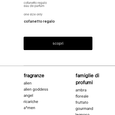
cofanetto regalo
eau de parfum
one size only
per aura mugler
cofanetto regalo
scopri
Navigazione piè di pagina
fragranze
famiglie di
profumi
alien
alien goddess
ambra
angel
floreale
ricariche
fruttato
a*men
gourmand
legnoso.