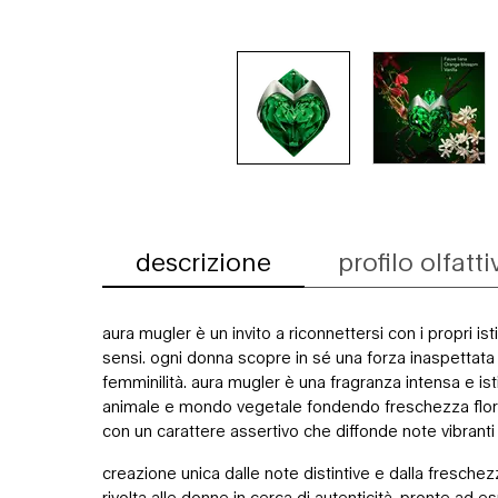
descrizione
profilo olfatti
Schede PDP
aura mugler è un invito a riconnettersi con i propri isti
sensi. ogni donna scopre in sé una forza inaspettata 
femminilità. aura mugler è una fragranza intensa e ist
animale e mondo vegetale fondendo freschezza florea
con un carattere assertivo che diffonde note vibranti 
creazione unica dalle note distintive e dalla freschez
rivolta alle donne in cerca di autenticità, pronte ad e