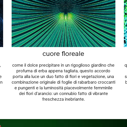
cuore floreale
,
come il dolce precipitare in un rigoglioso giardino che
q
profuma di erba appena tagliata, questo accordo
e
porta alla luce un duo fatto di fiori e vegetazione, una
s
on
combinazione originale di foglie di rabarbaro croccanti
e pungenti e la luminosità piacevolmente femminile
dei fiori d’arancio: un connubio fatto di vibrante
freschezza inebriante.