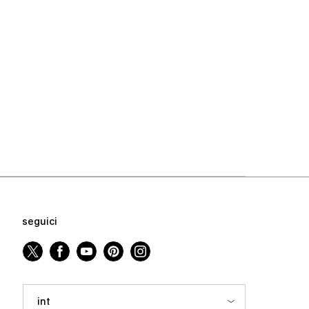
seguici
int