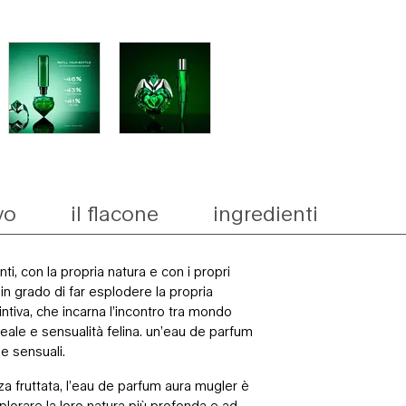
vo
il flacone
ingredienti
nti, con la propria natura e con i propri
in grado di far esplodere la propria
intiva, che incarna l’incontro tra mondo
le e sensualità felina. un’eau de parfum
e sensuali.
za fruttata, l’eau de parfum aura mugler è
splorare la loro natura più profonda e ad