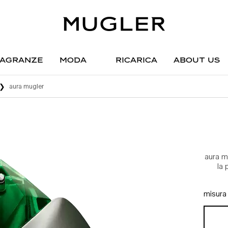
agranze
moda
ricarica
about us
aura mugler
aura mu
la 
misura