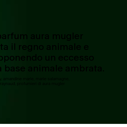
 parfum aura mugler
a il regno animale e
opponendo un eccesso
a base animale ambrata.
, amandine marie, marie salamagne,
raynaud, profumieri di aura mugler