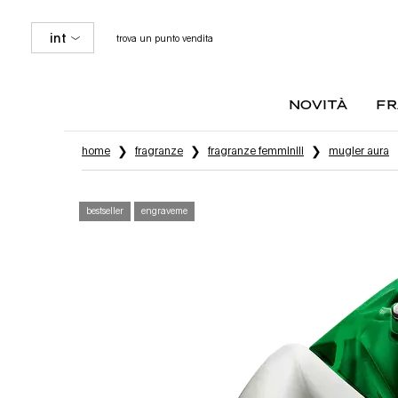
int
trova un punto vendita
novità
fr
Contenuto principale
home
fragranze
fragranze femminili
mugler aura
bestseller
engraveme