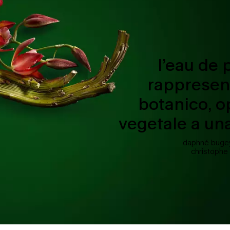
l’eau de
rappresent
botanico, 
vegetale a un
daphné bugey
christophe 