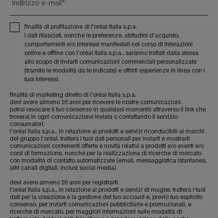
indirizzo e-mail
*
finalità di profilazione di l'oréal italia s.p.a.
i dati rilasciati, nonché le preferenze, abitudini d’acquisto,
comportamenti e/o interessi manifestati nel corso di interazioni
online e offline con l’oréal italia s.p.a., saranno trattati dalla stessa
allo scopo di inviarti comunicazioni commerciali personalizzate
(tramite le modalità da te indicate) e offrirti esperienze in linea con i
tuoi interessi.
finalità di marketing diretto di l'oréal italia s.p.a.
devi avere almeno 16 anni per ricevere le nostre comunicazioni.
potrai revocare il tuo consenso in qualsiasi momento attraverso il link che
troverai in ogni comunicazione inviata o contattando il servizio
consumatori.
l'oréal italia s.p.a., in relazione ai prodotti e servizi riconducibili ai marchi
del gruppo l’oréal, tratterà i tuoi dati personali per inviarti e mostrarti
comunicazioni contenenti offerte e novità relativi a prodotti e/o eventi e/o
corsi di formazione, nonché per la realizzazione di ricerche di mercato
con modalità di contatto automatizzate (email, messaggistica istantanea,
altri canali digitali, inclusi social media)
devi avere almeno 16 anni per registrarti.
l'oréal italia s.p.a., in relazione ai prodotti e servizi di mugler, tratterà i tuoi
dati per la creazione e la gestione del tuo account e, previo tuo esplicito
consenso, per inviarti comunicazioni pubblicitarie e promozionali, e
ricerche di mercato. per maggiori informazioni sulle modalità di