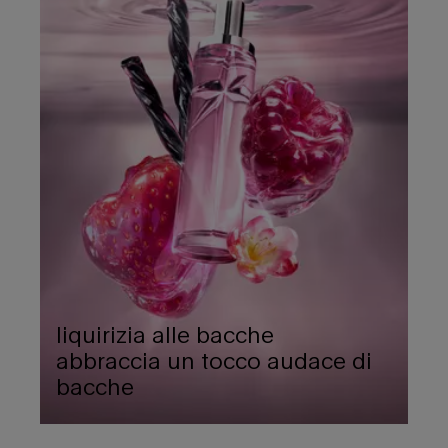
liquirizia alle bacche
abbraccia un tocco audace di
bacche