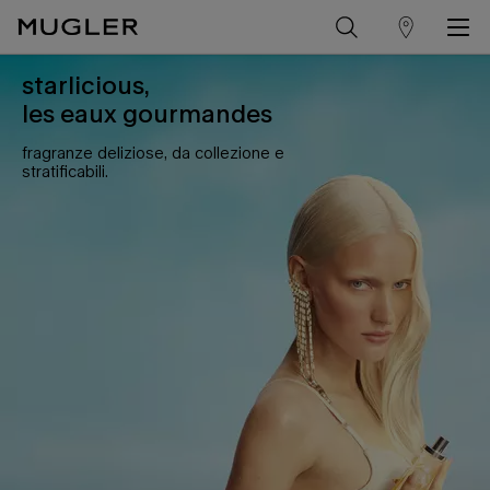
trova
Contenuto principale
un
starlicious,
les eaux gourmandes
punto
vendita
fragranze deliziose, da collezione e
stratificabili.