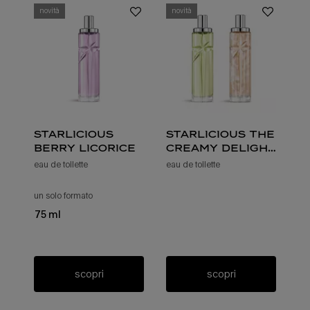
novità
novità
starlicious
starlicious the
berry licorice
creamy delight
bundle
eau de toilette
eau de toilette
un solo formato
per starlicious berry licorice
75 ml
scopri
scopri