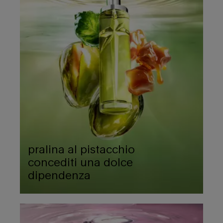
pralina al pistacchio
concediti una dolce
dipendenza