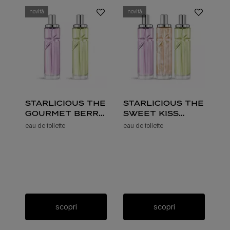
novità
novità
starlicious the
starlicious the
gourmet berry
sweet kiss
bundle
bundle
eau de toilette
eau de toilette
scopri
scopri