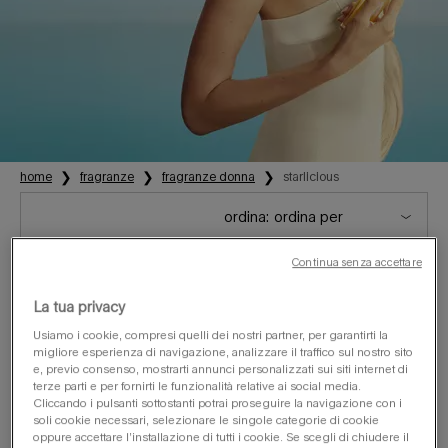
home
fragranze
fragranze donna
starlicious
ordina:
Continua senza accettare
confronta i prodotti
La tua privacy
Usiamo i cookie, compresi quelli dei nostri partner, per garantirti la
migliore esperienza di navigazione, analizzare il traffico sul nostro sito
e, previo consenso, mostrarti annunci personalizzati sui siti internet di
terze parti e per fornirti le funzionalità relative ai social media.
Cliccando i pulsanti sottostanti potrai proseguire la navigazione con i
soli cookie necessari, selezionare le singole categorie di cookie
oppure accettare l’installazione di tutti i cookie. Se scegli di chiudere il