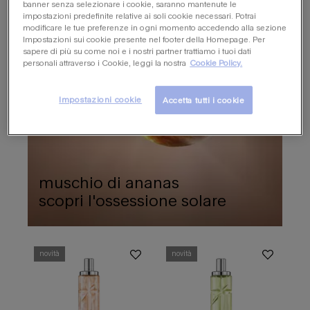
banner senza selezionare i cookie, saranno mantenute le
impostazioni predefinite relative ai soli cookie necessari. Potrai
modificare le tue preferenze in ogni momento accedendo alla sezione
Impostazioni sui cookie presente nel footer della Homepage. Per
sapere di più su come noi e i nostri partner trattiamo i tuoi dati
personali attraverso i Cookie, leggi la nostra
Cookie Policy.
Impostazioni cookie
Accetta tutti i cookie
muschio di ananas
scopri l'ossessione solare
novità
novità