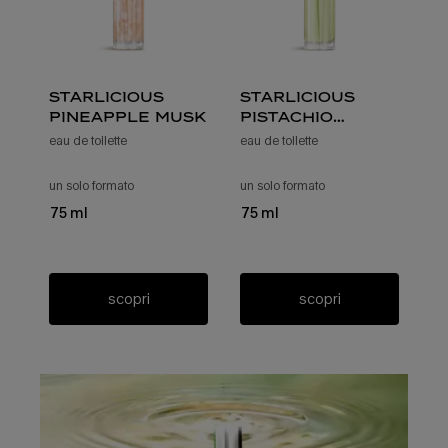
starlicious
starlicious
pineapple musk
pistachio
praline
eau de toilette
eau de toilette
un solo formato
per starlicious pineapple musk
un solo formato
per starlicious pistach
75 ml
75 ml
scopri
scopri