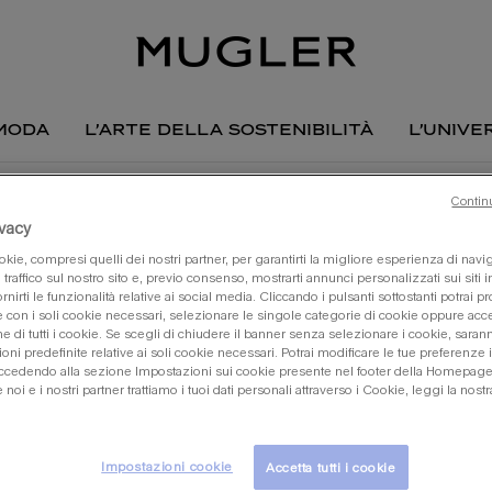
moda
l’arte della sostenibilità
l’unive
Contin
ivacy
sblocca il tuo
kie, compresi quelli dei nostri partner, per garantirti la migliore esperienza di nav
esclusivi
l traffico sul nostro sito e, previo consenso, mostrarti annunci personalizzati sui siti i
ornirti le funzionalità relative ai social media. Cliccando i pulsanti sottostanti potrai p
 con i soli cookie necessari, selezionare le singole categorie di cookie oppure acce
crea un account o accedi per co
one di tutti i cookie. Se scegli di chiudere il banner senza selezionare i cookie, sar
oni predefinite relative ai soli cookie necessari. Potrai modificare le tue preferenze 
edendo alla sezione Impostazioni sui cookie presente nel footer della Homepage.
crea un account
noi e i nostri partner trattiamo i tuoi dati personali attraverso i Cookie, leggi la nostr
Già registrato?
Impostazioni cookie
Accetta tutti i cookie