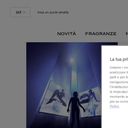
int
trova un punto vendita
novità
fragranze
Contenuto principale
La tua pr
Usiamo i coo
analizzare i
parti e per f
navigazione
l’installazi
le impostazi
momento acc
più su come 
Policy.