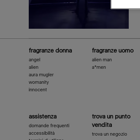
Navigazione piè di pagina
fragranze donna
fragranze uomo
angel
alien man
alien
a*men
aura mugler
womanity
innocent
assistenza
trova un punto
vendita
domande frequenti
accessibilità
trova un negozio