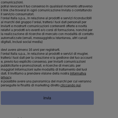
comunicazioni.
potrai revocare il tuo consenso in qualsiasi momento attraverso
il link che troverai in ogni comunicazione inviata o contattando
il servizio consumatori.
l'oréal italia s.p.a., in relazione ai prodotti e servizi riconducibili
ai marchi del gruppo l’oréal, tratterà i tuoi dati personali per
inviarti e mostrarti comunicazioni contenenti offerte e novità
relativi a prodotti e/o eventi e/o corsi di formazione, nonché per
la realizzazione di ricerche di mercato con modalità di contatto
automatizzate (email, messaggistica istantanea, altri canali
digitali, inclusi social media)
devi avere almeno 16 anni per registrarti.
l'oréal italia s.p.a., in relazione ai prodotti e servizi di mugler,
tratterà i tuoi dati per la creazione e la gestione del tuo account
e, previo tuo esplicito consenso, per inviarti comunicazioni
pubblicitarie e promozionali, e ricerche di mercato. per
maggiori informazioni sulle modalità di trattamento dei tuoi
dati, ti invitiamo a prendere visione della nostra
informativa
privacy
.
è possibile avere una panoramica dei marchi per cui verranno
perseguite le finalità di marketing diretto
cliccando qui
.
invia