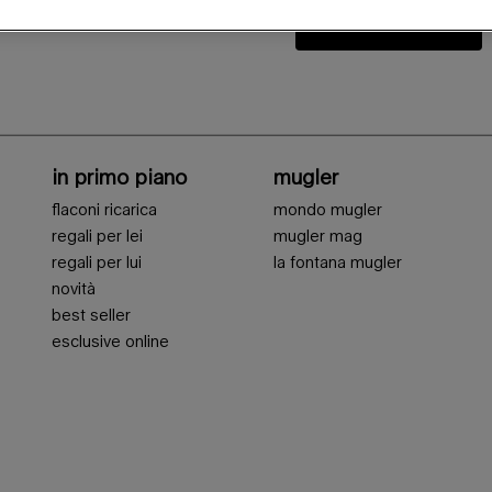
accedi
in primo piano
mugler
flaconi ricarica
mondo mugler
regali per lei
mugler mag
regali per lui
la fontana mugler
novità
best seller
esclusive online