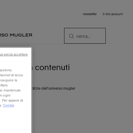
newsletter
il mio account
rso mugler
cerca...
ua senza accettare
 accesso a contenuti
igazione,
nternet di terze
roseguire la
ttare
noscere le ultime notizie dell’universo mugler
anno mantenute
in ogni
 Per sapere di
a
Cookie