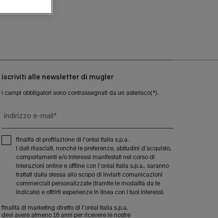
iscriviti alle newsletter di mugler
i campi obbligatori sono contrassegnati da un asterisco(*).
indirizzo e-mail
*
finalità di profilazione di l'oréal italia s.p.a.
i dati rilasciati, nonché le preferenze, abitudini d’acquisto,
comportamenti e/o interessi manifestati nel corso di
interazioni online e offline con l’oréal italia s.p.a., saranno
trattati dalla stessa allo scopo di inviarti comunicazioni
commerciali personalizzate (tramite le modalità da te
indicate) e offrirti esperienze in linea con i tuoi interessi.
finalità di marketing diretto di l'oréal italia s.p.a.
devi avere almeno 16 anni per ricevere le nostre