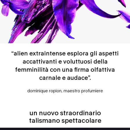
“alien extraintense esplora gli aspetti
accattivanti e voluttuosi della
femminilità con una firma olfattiva
carnale e audace”.
dominique ropion, maestro profumiere
un nuovo straordinario
un nuovo straordinario talismano spettacolare
talismano spettacolare