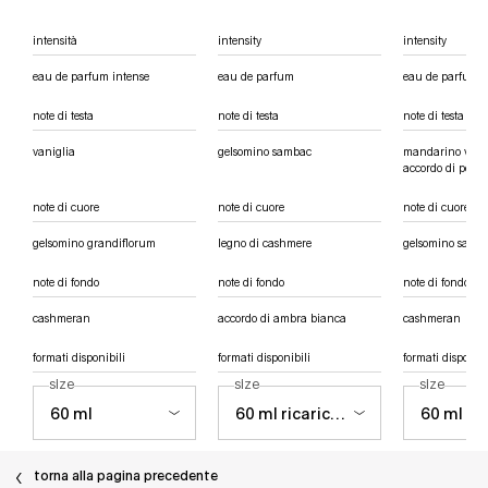
eau de parfum
eau de
intense
intensità
intensity
intensity
eau de parfum intense
eau de parfum
eau de parfum
note di testa
note di testa
note di testa
vaniglia
gelsomino sambac
mandarino verde
accordo di pera
note di cuore
note di cuore
note di cuore
gelsomino grandiflorum
legno di cashmere
gelsomino samb
note di fondo
note di fondo
note di fondo
cashmeran
accordo di ambra bianca
cashmeran
formati disponibili
formati disponibili
formati disponibi
seleziona un
size
per alien extraintense eau de parfum intense
seleziona un
size
per alien eau de parfum
seleziona 
size
per al
torna alla pagina precedente