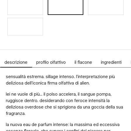
10 ml
, 1 di 4
selezionata
30 ml
, 2 di 4
selezionata
60 ml
, 3 di 4
selezion
90 ml
, 4 di 4
selezionata
descrizione
profilo olfattivo
il flacone
ingredienti
Schede PDP
sensualità estrema. sillage intenso. l’interpretazione più
deliziosa dell’iconica firma olfattiva di alien.
lei ne vuole di più... il polso accelera, il sangue pompa,
ruggisce dentro. desiderando con feroce intensità la
deliziosa overdose che si sprigiona da una goccia della sua
fragranza.
la nuova eau de parfum intense: la massima ed eccessiva
essenza floreale, che supera i confini del piacere per