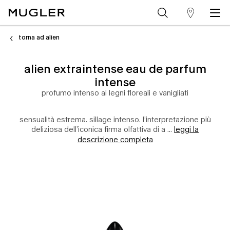
trova
Contenuto principale
un
torna ad alien
punto
alien extraintense eau de parfum
vendita
intense
profumo intenso ai legni floreali e vanigliati
sensualità estrema. sillage intenso. l’interpretazione più
deliziosa dell’iconica firma olfattiva di a ...
leggi la
descrizione completa