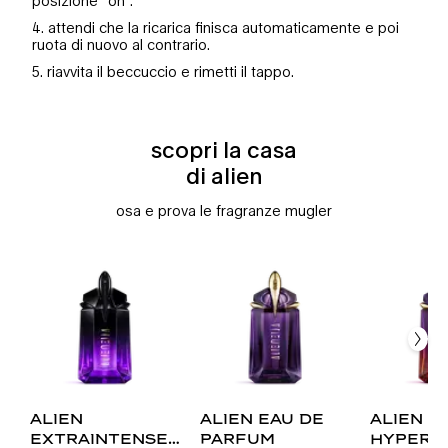
posizione “on”.
4. attendi che la ricarica finisca automaticamente e poi
ruota di nuovo al contrario.
5. riavvita il beccuccio e rimetti il tappo.
scopri la casa
scopri la casa di alien
di alien
osa e prova le fragranze mugler
confronto con prodotti simili
alien extraintense eau de parfum intense
alien eau de parfum
alien hypersense eau de parfum
alien goddess eau de parfum
alien
alien eau de
alien
extraintense
parfum
hypers