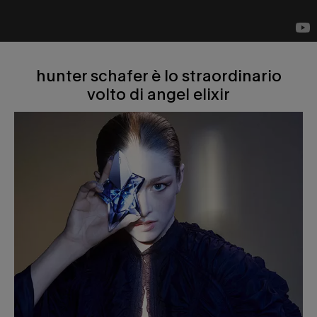
hunter schafer è lo straordinario
hunter schafer è lo straordinario<br> volto di angel elixir
volto di angel elixir