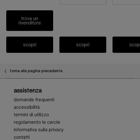
trova un
rivenditore
scopri
scopri
scop
torna alla pagina precedente
Navigazione piè di pagina
assistenza
domande frequenti
accessibilità
termini di utilizzo
regolamento le cercle
informativa sulla privacy
contatti