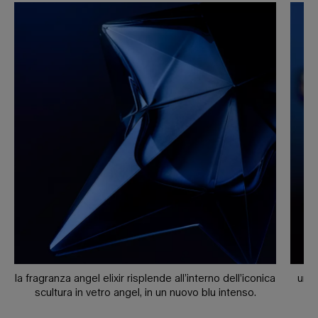
la fragranza angel elixir risplende all’interno dell’iconica
una 
scultura in vetro angel, in un nuovo blu intenso.