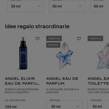
idee regalo straordinarie
fragranza
fragranza
bestseller
angel elixir
angel eau de
angel ea
eau de parfum
parfum
toilette
florale
profumo bouquet floreale
la sensualità di pralina e
profumo fresco
bianco magnetico
patchouli
con note di peon
refill
un solo formato
per angel elixir ricarica eau de parfum florale
seleziona un
formato
per angel eau de parfum
seleziona un
formato
per a
Select a formato for angel eau de parfum
Select a formato
50 ml
50 ml
100 ml