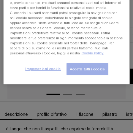
e, previo consenso, mostrarti annunci personalizzati sui siti internet di
terze parti e per fornirti le funzionalità relative ai social media.
angel elixir eau de
angel eau de
Cliccando i pulsanti sottostanti potrai proseguire la navigazione con i
parfum florale
parfum
soli cookie necessari, selezionare le singole categorie di cookie
refill
oppure accettare l’installazione di tutti i cookie. Se scegli di chiudere il
un solo formato
per angel elixir ricarica eau de parfum florale
seleziona un
formato
per angel eau de parfu
banner senza selezionare i cookie, saranno mantenute le
Select a formato for angel eau de
impostazioni predefinite relative ai soli cookie necessari. Potrai
50 ml
100 ml
modificare le tue preferenze in ogni momento accedendo alla sezione
Impostazioni sui cookie presente nel footer della Homepage. Per
sapere di più su come noi e i nostri partner trattiamo i tuoi dati
personali attraverso i Cookie, leggi la nostra
Cookie Policy.
trova un rivenditore
Impostazioni cookie
Accetta tutti i cookie
scopri
scopri
descrizione
profilo olfattivo
il flacone
pilastro
ist
Schede PDP
è l’angel che non ti aspetti, che esprime la femminilità