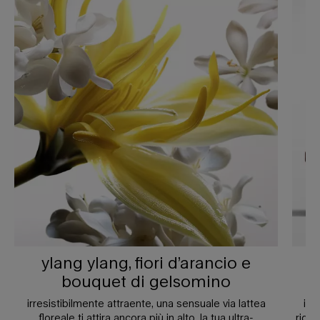
ylang ylang, fiori d’arancio e
bouquet di gelsomino
irresistibilmente attraente, una sensuale via lattea
il 
floreale ti attira ancora più in alto. la tua ultra-
ridis