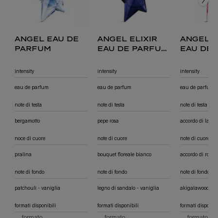
angel eau de
angel elixir
angel 
parfum
eau de parfum
eau de
florale
fruitée
intensity
intensity
intensity
eau de parfum
eau de parfum
eau de parfum
note di testa
note di testa
note di testa
bergamotto
pepe rosa
accordo di lamp
noce di cuore
note di cuore
note di cuore
pralina
bouquet floreale bianco
accordo di rosa
note di fondo
note di fondo
note di fondo
patchouli - vaniglia
legno di sandalo - vaniglia
akigalawood
formati disponibili
formati disponibili
formati disponibi
seleziona un
formato
per angel eau de parfum
seleziona un
formato
per angel elixir eau de parfum flor
seleziona 
formato
per