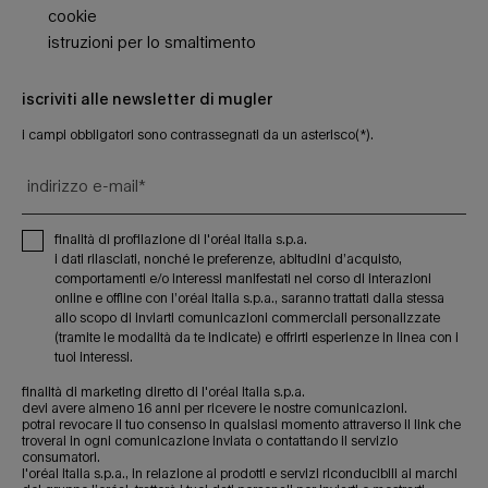
cookie
istruzioni per lo smaltimento
iscriviti alle newsletter di mugler
i campi obbligatori sono contrassegnati da un asterisco(*).
indirizzo e-mail
*
finalità di profilazione di l'oréal italia s.p.a.
i dati rilasciati, nonché le preferenze, abitudini d’acquisto,
comportamenti e/o interessi manifestati nel corso di interazioni
online e offline con l’oréal italia s.p.a., saranno trattati dalla stessa
allo scopo di inviarti comunicazioni commerciali personalizzate
(tramite le modalità da te indicate) e offrirti esperienze in linea con i
tuoi interessi.
finalità di marketing diretto di l'oréal italia s.p.a.
devi avere almeno 16 anni per ricevere le nostre comunicazioni.
potrai revocare il tuo consenso in qualsiasi momento attraverso il link che
troverai in ogni comunicazione inviata o contattando il servizio
consumatori.
l'oréal italia s.p.a., in relazione ai prodotti e servizi riconducibili ai marchi