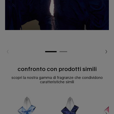
confronto con prodotti simili
Confronto con prodotti simili
scopri la nostra gamma di fragranze che condividono
caratteristiche simili
confronto con prodotti simili
angel eau de parfum
angel elixir eau de parfum florale
angel nova eau de parfum fruttata
angel eau de toilette