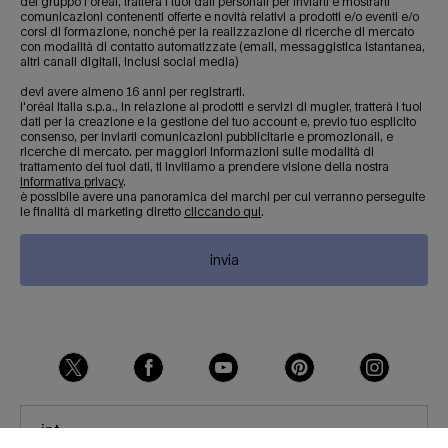
del gruppo l’oréal, tratterà i tuoi dati personali per inviarti e mostrarti
comunicazioni contenenti offerte e novità relativi a prodotti e/o eventi e/o
corsi di formazione, nonché per la realizzazione di ricerche di mercato
con modalità di contatto automatizzate (email, messaggistica istantanea,
altri canali digitali, inclusi social media)
devi avere almeno 16 anni per registrarti.
l'oréal italia s.p.a., in relazione ai prodotti e servizi di mugler, tratterà i tuoi
dati per la creazione e la gestione del tuo account e, previo tuo esplicito
consenso, per inviarti comunicazioni pubblicitarie e promozionali, e
ricerche di mercato. per maggiori informazioni sulle modalità di
trattamento dei tuoi dati, ti invitiamo a prendere visione della nostra
informativa privacy
.
è possibile avere una panoramica dei marchi per cui verranno perseguite
le finalità di marketing diretto
cliccando qui
.
invia
int