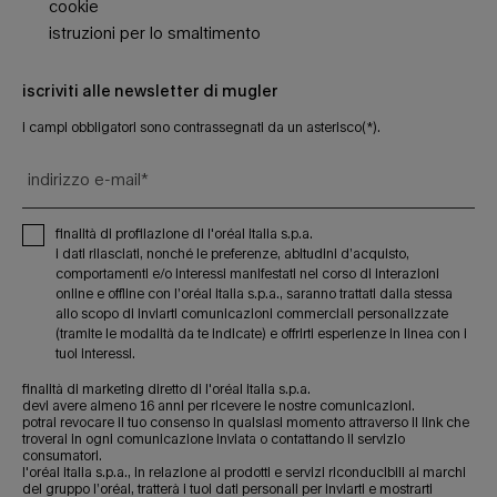
cookie
istruzioni per lo smaltimento
iscriviti alle newsletter di mugler
i campi obbligatori sono contrassegnati da un asterisco(*).
indirizzo e-mail
*
finalità di profilazione di l'oréal italia s.p.a.
i dati rilasciati, nonché le preferenze, abitudini d’acquisto,
comportamenti e/o interessi manifestati nel corso di interazioni
online e offline con l’oréal italia s.p.a., saranno trattati dalla stessa
allo scopo di inviarti comunicazioni commerciali personalizzate
(tramite le modalità da te indicate) e offrirti esperienze in linea con i
tuoi interessi.
finalità di marketing diretto di l'oréal italia s.p.a.
devi avere almeno 16 anni per ricevere le nostre comunicazioni.
potrai revocare il tuo consenso in qualsiasi momento attraverso il link che
troverai in ogni comunicazione inviata o contattando il servizio
consumatori.
l'oréal italia s.p.a., in relazione ai prodotti e servizi riconducibili ai marchi
del gruppo l’oréal, tratterà i tuoi dati personali per inviarti e mostrarti