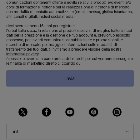
comunicazioni contenenti offerte e novità relativi a prodotti e/o eventi e/o
corsi di formazione, nonché per la realizzazione di ricerche di mercato
con modalità di contatto automatizzate (email, messaggistica istantanea,
altri canali digitali, inclusi social media)
devi avere almeno 16 anni per registrarti.
l'oréal italia s.p.a., in relazione ai prodotti e servizi di mugler, tratterà i tuoi
dati per la creazione e la gestione del tuo account e, previo tuo esplicito
consenso, per inviarti comunicazioni pubblicitarie e promozionali, e
ricerche di mercato. per maggiori informazioni sulle modalità di
trattamento dei tuoi dati, ti invitiamo a prendere visione della nostra
informativa privacy
.
è possibile avere una panoramica dei marchi per cui verranno perseguite
le finalità di marketing diretto
cliccando qui
.
invia
int