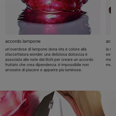
accordo lampone
acco
un’overdose di lampone dona vita e colore alla
la ro
sfaccettatura wonder. una deliziosa dolcezza è
estra
associata alle note del litchi per creare un accordo
mesco
fruttato che crea dipendenza. è impossibile non
mugle
arrossire di piacere e apparire più luminose.