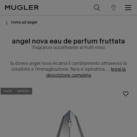
trova
Contenuto principale
un
torna ad angel
punto
angel nova eau de parfum fruttata
vendita
fragranza accattivante ai frutti rossi
la donna angel nova incarna il cambiamento attraverso la
creatività e l’immaginazione. fiera e ispiratrice, ...
leggi la
descrizione completa
novità
bestseller