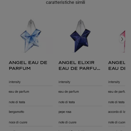
caratteristiche simili
angel eau de parfum
angel elixir eau de parfum florale
angel nova eau de parfum fruttata
angel eau de toilette
angel eau de
angel elixir
angel 
parfum
eau de parfum
eau de
florale
fruitée
intensity
intensity
intensity
eau de parfum
eau de parfum
eau de parfum
note di testa
note di testa
note di testa
bergamotto
pepe rosa
accordo di lamp
noce di cuore
note di cuore
note di cuore