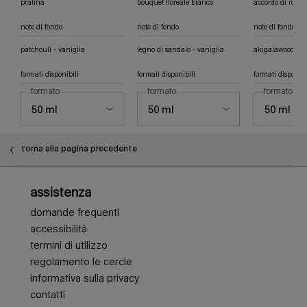
pralina
bouquet floreale bianco
accordo di rosa
note di fondo
note di fondo
note di fondo
patchouli - vaniglia
legno di sandalo - vaniglia
akigalawood
formati disponibili
formati disponibili
formati disponibi
seleziona un
formato
per angel eau de parfum
seleziona un
formato
per angel elixir eau de parfum flor
seleziona 
formato
per
DAL 1992 MUGLER È SEMPRE ALLA RICERCA DI UN LUSSO PIÙ SOSTENIBILE
PDP Slot 1 Section - Potrebbe piacerti anche
torna alla pagina precedente
Navigazione piè di pagina
assistenza
domande frequenti
accessibilità
termini di utilizzo
regolamento le cercle
informativa sulla privacy
contatti