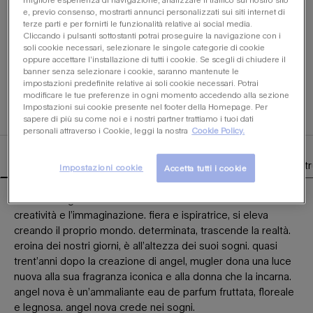
selezionata
, 1 di 6
selezionato
, 2 di 6
25 ml
, 3 di 6
selezion
e, previo consenso, mostrarti annunci personalizzati sui siti internet di
terze parti e per fornirti le funzionalità relative ai social media.
Cliccando i pulsanti sottostanti potrai proseguire la navigazione con i
soli cookie necessari, selezionare le singole categorie di cookie
30 ml
, 4 di 6
selezionata
50 ml
, 5 di 6
selezionata
100 ml
, 6 di 6
selezio
oppure accettare l’installazione di tutti i cookie. Se scegli di chiudere il
banner senza selezionare i cookie, saranno mantenute le
impostazioni predefinite relative ai soli cookie necessari. Potrai
Where to buy angel nova eau de parfum fruitée
modificare le tue preferenze in ogni momento accedendo alla sezione
dove acquistare
Impostazioni sui cookie presente nel footer della Homepage. Per
sapere di più su come noi e i nostri partner trattiamo i tuoi dati
personali attraverso i Cookie, leggi la nostra
Cookie Policy.
descrizione
profilo olfattivo
il flacone
pilastro
ist
Schede PDP
Impostazioni cookie
Accetta tutti i cookie
la donna angel nova incarna il cambiamento attraverso la
creatività e l’immaginazione. fiera e ispiratrice, si eleva
creando il proprio mondo. determinata, trascende la realtà.
eroina dei nostri giorni, è all’altezza dei suoi sogni. quasi
trent’anni dopo la creazione di angel, mugler dona una luce
nuova alla sua fragranza iconica e alla donna che la incarna.
angel nova è un’ammaliante eau de parfum fruttata, floreale
e legnosa. angel nova crede nei sogni.