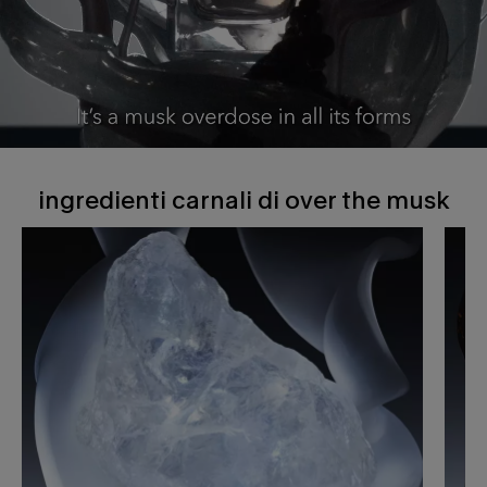
ingredienti carnali di over the musk
ingredienti carnali di over the musk