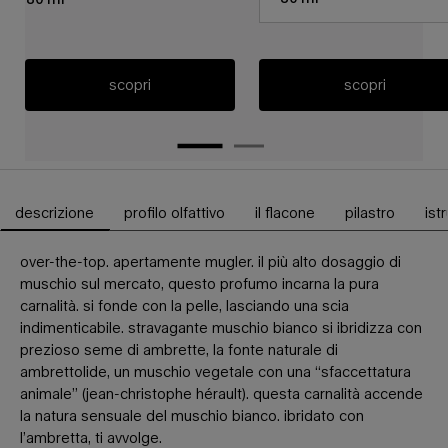
scopri
scopri
descrizione
profilo olfattivo
il flacone
pilastro
ist
Schede PDP
over-the-top. apertamente mugler. il più alto dosaggio di
muschio sul mercato, questo profumo incarna la pura
carnalità. si fonde con la pelle, lasciando una scia
indimenticabile. stravagante muschio bianco si ibridizza con
prezioso seme di ambrette, la fonte naturale di
ambrettolide, un muschio vegetale con una “sfaccettatura
animale” (jean-christophe hérault). questa carnalità accende
la natura sensuale del muschio bianco. ibridato con
l’ambretta, ti avvolge.