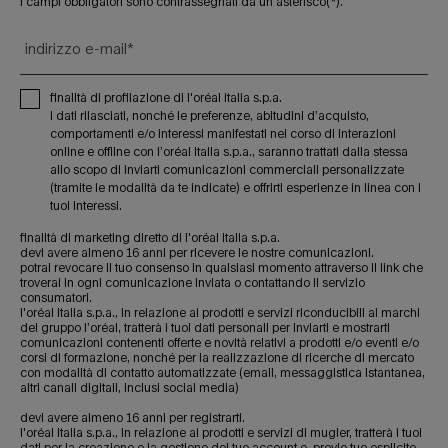
i campi obbligatori sono contrassegnati da un asterisco(*).
indirizzo e-mail
*
finalità di profilazione di l'oréal italia s.p.a.
i dati rilasciati, nonché le preferenze, abitudini d’acquisto,
comportamenti e/o interessi manifestati nel corso di interazioni
online e offline con l’oréal italia s.p.a., saranno trattati dalla stessa
allo scopo di inviarti comunicazioni commerciali personalizzate
(tramite le modalità da te indicate) e offrirti esperienze in linea con i
tuoi interessi.
finalità di marketing diretto di l'oréal italia s.p.a.
devi avere almeno 16 anni per ricevere le nostre comunicazioni.
potrai revocare il tuo consenso in qualsiasi momento attraverso il link che
troverai in ogni comunicazione inviata o contattando il servizio
consumatori.
l'oréal italia s.p.a., in relazione ai prodotti e servizi riconducibili ai marchi
del gruppo l’oréal, tratterà i tuoi dati personali per inviarti e mostrarti
comunicazioni contenenti offerte e novità relativi a prodotti e/o eventi e/o
corsi di formazione, nonché per la realizzazione di ricerche di mercato
con modalità di contatto automatizzate (email, messaggistica istantanea,
altri canali digitali, inclusi social media)
devi avere almeno 16 anni per registrarti.
l'oréal italia s.p.a., in relazione ai prodotti e servizi di mugler, tratterà i tuoi
dati per la creazione e la gestione del tuo account e, previo tuo esplicito