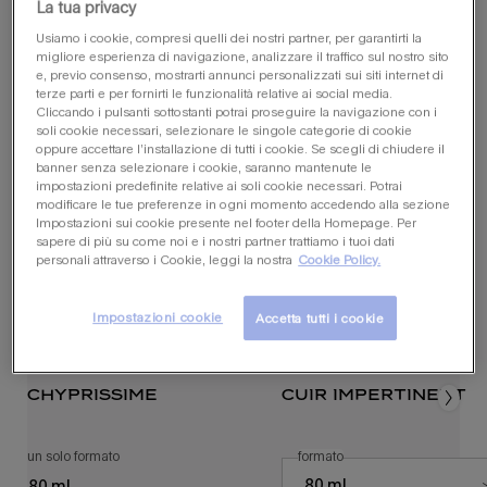
10 ml
, 1 di 2
selezionata
80 ml
, 2 di 2
selezionata
La tua privacy
Usiamo i cookie, compresi quelli dei nostri partner, per garantirti la
migliore esperienza di navigazione, analizzare il traffico sul nostro sito
e, previo consenso, mostrarti annunci personalizzati sui siti internet di
terze parti e per fornirti le funzionalità relative ai social media.
potrebbe piacerti anche
Cliccando i pulsanti sottostanti potrai proseguire la navigazione con i
soli cookie necessari, selezionare le singole categorie di cookie
oppure accettare l’installazione di tutti i cookie. Se scegli di chiudere il
banner senza selezionare i cookie, saranno mantenute le
impostazioni predefinite relative ai soli cookie necessari. Potrai
modificare le tue preferenze in ogni momento accedendo alla sezione
Impostazioni sui cookie presente nel footer della Homepage. Per
sapere di più su come noi e i nostri partner trattiamo i tuoi dati
personali attraverso i Cookie, leggi la nostra
Cookie Policy.
Impostazioni cookie
Accetta tutti i cookie
chyprissime
cuir impertinent
un solo formato
per chyprissime
seleziona un
formato
per cuir impertinent
Select a formato for cuir impertine
80 ml
80 ml