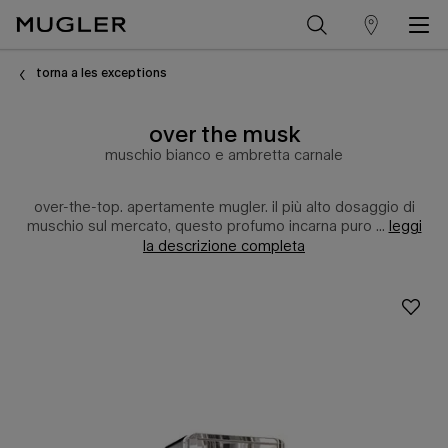
trova
Contenuto principale
un
torna a les exceptions
punto
over the musk
vendita
muschio bianco e ambretta carnale
over-the-top. apertamente mugler. il più alto dosaggio di
muschio sul mercato, questo profumo incarna puro ...
leggi
la descrizione completa