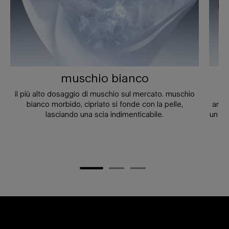
muschio bianco
il più alto dosaggio di muschio sul mercato. muschio
il
bianco morbido, cipriato si fonde con la pelle,
ambr
lasciando una scia indimenticabile.
un mu
Sezione PDP eventuali dubbi