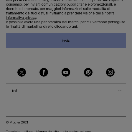
consenso, per inviarti comunicazioni pubblicitarie e promozionali, e
ricerche di mercato. per maggiori informazioni sulle modalità di
trattamento dei tuoi dati, ti invitiamo a prendere visione della nostra
informativa privacy
.
è possibile avere una panoramica dei marchi per cui verranno perseguite
le finalità di marketing diretto
cliccando qui
.
invia
int
© Mugler 2021
Termini di utilizzo
Mappa del sito
Informativa privacy