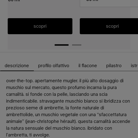
scopri
scopri
descrizione
profilo olfattivo
il flacone
pilastro
ist
Schede PDP
over-the-top. apertamente mugler. il più alto dosaggio di
muschio sul mercato, questo profumo incarna la pura
carnalità. si fonde con la pelle, lasciando una scia
indimenticabile. stravagante muschio bianco si ibridizza con
prezioso seme di ambrette, la fonte naturale di
ambrettolide, un muschio vegetale con una “sfaccettatura
animale” (jean-christophe hérault). questa carnalità accende
la natura sensuale del muschio bianco. ibridato con
l’ambretta, ti avvolge.