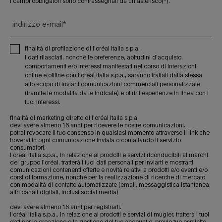
i campi obbligatori sono contrassegnati da un asterisco(*).
indirizzo e-mail
*
finalità di profilazione di l'oréal italia s.p.a.
i dati rilasciati, nonché le preferenze, abitudini d’acquisto,
comportamenti e/o interessi manifestati nel corso di interazioni
online e offline con l’oréal italia s.p.a., saranno trattati dalla stessa
allo scopo di inviarti comunicazioni commerciali personalizzate
(tramite le modalità da te indicate) e offrirti esperienze in linea con i
tuoi interessi.
finalità di marketing diretto di l'oréal italia s.p.a.
devi avere almeno 16 anni per ricevere le nostre comunicazioni.
potrai revocare il tuo consenso in qualsiasi momento attraverso il link che
troverai in ogni comunicazione inviata o contattando il servizio
consumatori.
l'oréal italia s.p.a., in relazione ai prodotti e servizi riconducibili ai marchi
del gruppo l’oréal, tratterà i tuoi dati personali per inviarti e mostrarti
comunicazioni contenenti offerte e novità relativi a prodotti e/o eventi e/o
corsi di formazione, nonché per la realizzazione di ricerche di mercato
con modalità di contatto automatizzate (email, messaggistica istantanea,
altri canali digitali, inclusi social media)
devi avere almeno 16 anni per registrarti.
l'oréal italia s.p.a., in relazione ai prodotti e servizi di mugler, tratterà i tuoi
dati per la creazione e la gestione del tuo account e, previo tuo esplicito