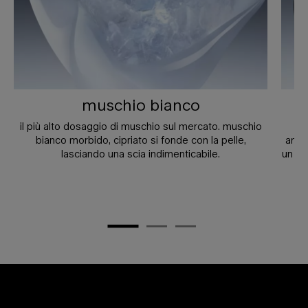
muschio bianco
il più alto dosaggio di muschio sul mercato. muschio
il
bianco morbido, cipriato si fonde con la pelle,
ambr
lasciando una scia indimenticabile.
un mu
Sezione PDP eventuali dubbi