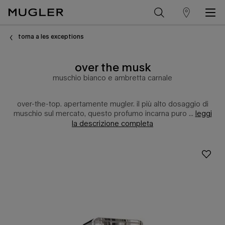
trova
Contenuto principale
un
torna a les exceptions
punto
over the musk
vendita
muschio bianco e ambretta carnale
over-the-top. apertamente mugler. il più alto dosaggio di
muschio sul mercato, questo profumo incarna puro ...
leggi
la descrizione completa