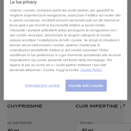
10 ml
, 1 di 2
selezionata
80 ml
, 2 di 2
selezionata
La tua privacy
Usiamo i cookie, compresi quelli dei nostri partner, per garantirti la
migliore esperienza di navigazione, analizzare il traffico sul nostro sito
e, previo consenso, mostrarti annunci personalizzati sui siti internet di
terze parti e per fornirti le funzionalità relative ai social media.
potrebbe piacerti anche
Cliccando i pulsanti sottostanti potrai proseguire la navigazione con i
soli cookie necessari, selezionare le singole categorie di cookie
oppure accettare l’installazione di tutti i cookie. Se scegli di chiudere il
banner senza selezionare i cookie, saranno mantenute le
impostazioni predefinite relative ai soli cookie necessari. Potrai
modificare le tue preferenze in ogni momento accedendo alla sezione
Impostazioni sui cookie presente nel footer della Homepage. Per
sapere di più su come noi e i nostri partner trattiamo i tuoi dati
personali attraverso i Cookie, leggi la nostra
Cookie Policy.
Impostazioni cookie
Accetta tutti i cookie
chyprissime
cuir impertinent
un solo formato
per chyprissime
seleziona un
formato
per cuir impertinent
Select a formato for cuir impertine
80 ml
80 ml