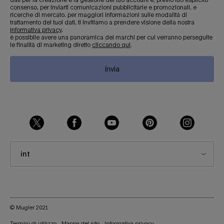
consenso, per inviarti comunicazioni pubblicitarie e promozionali, e
ricerche di mercato. per maggiori informazioni sulle modalità di
trattamento dei tuoi dati, ti invitiamo a prendere visione della nostra
informativa privacy
.
è possibile avere una panoramica dei marchi per cui verranno perseguite
le finalità di marketing diretto
cliccando qui
.
invia
int
© Mugler 2021
Termini di utilizzo
Mappa del sito
Informativa privacy