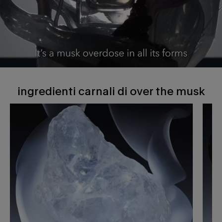
ingredienti carnali di over the musk
ingredienti carnali di over the musk